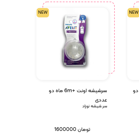
NEW
NEW
سرشیشه اونت +6m ماه دو
طره دو
عددی
سر شیشه نوزاد
تومان
1600000