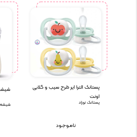
پستانک الترا ایر طرح سیب و گلابی
شیشه شی
اونت
پستانک نوزاد
شیشه ش
نامـوجـود