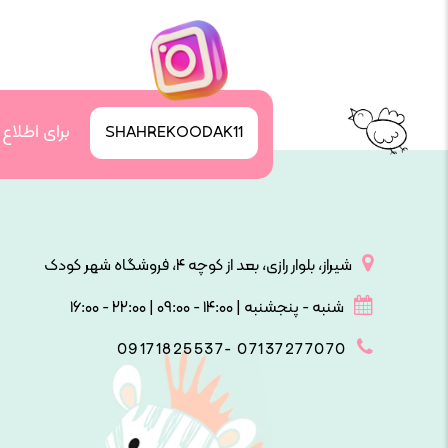
برای اطلاع
SHAHREKOODAK11
شیراز، بلوار رازی، بعد از کوچه ۴، فروشگاه شهر کودک
شنبه - پنجشنبه | ۱۴:۰۰ - ۰۹:۰۰ | ۲۲:۰۰ - ۱۶:۰۰
09171825537- 07137277070