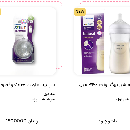
NEW
ر بزرگ اونت ۳۳۰ میل
سرشیشه اونت +1mدوق
عددی
یر نوزاد
سر شیشه نوزاد
نامـوجـود
تومان
1600000