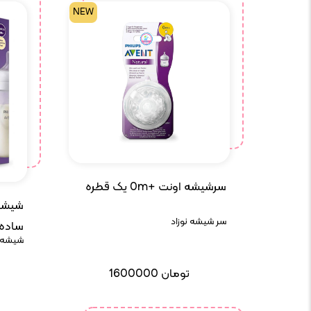
NEW
سرشیشه اونت +0m یک قطره
سر شیشه نوزاد
ساده
شیشه ش
تومان
1600000