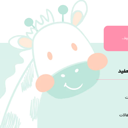
ید.
فید
ت
قالات