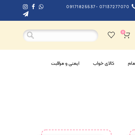
09171825537- 07137277070
0
ام
کالای خواب
ایمنی و مراقبت