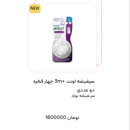
NEW
سرشیشه اونت +3m چهار قطره
دو عددی
سر شیشه نوزاد
تومان
1600000