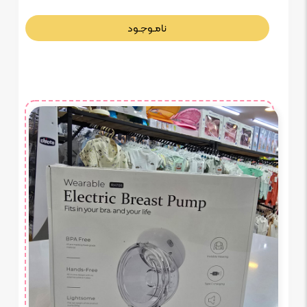
نامـوجـود