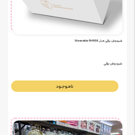
شیردوش برقی مدل Wearable RH668
شیردوش برقی
نامـوجـود