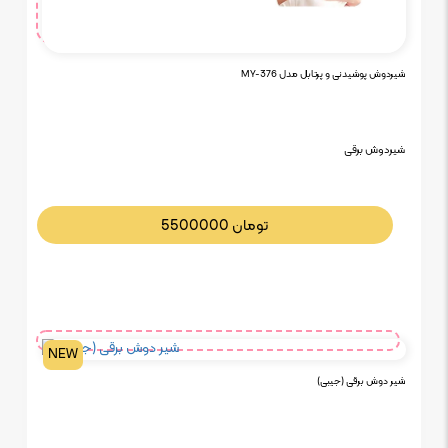
شیردوش پوشیدنی و پرتابل مدل MY-376
شیردوش برقی
تومان
5500000
NEW
شیر دوش برقی (جیبی)