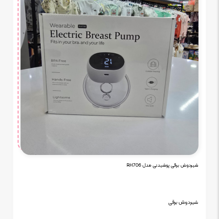
شیردوش برقی پوشیدنی مدل RH706
شیردوش برقی