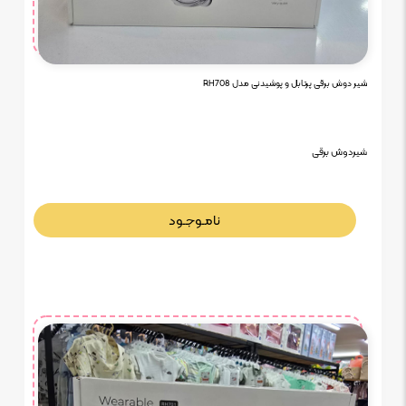
شیر دوش برقی پرتابل و پوشیدنی مدل RH708
شیردوش برقی
نامـوجـود