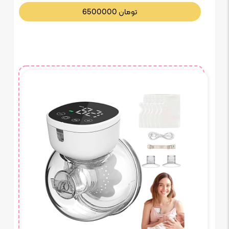
تومان
6500000