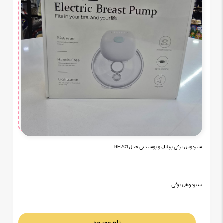
شیردوش برقی پرتابل و پوشیدنی مدل RH701
شیردوش برقی
نامـوجـود