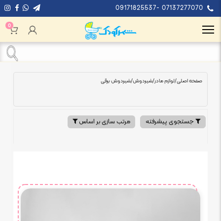
09171825537- 07137277070
0
صفحه اصلی
/
لوازم مادر
/
شیردوش
/
شیردوش برقی
جستجوی پیشرفته
مرتب سازی بر اساس