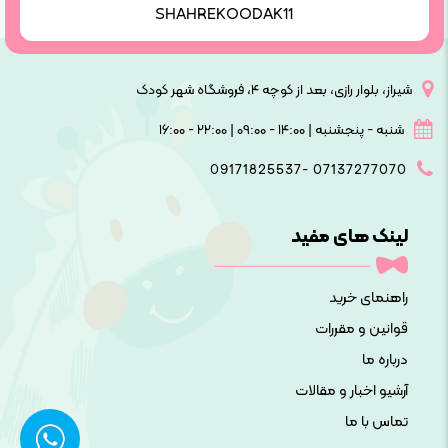
SHAHREKOODAK11
شیراز، بلوار رازی، بعد از کوچه ۴، فروشگاه شهر کودک
شنبه - پنجشنبه | ۱۴:۰۰ - ۰۹:۰۰ | ۲۲:۰۰ - ۱۶:۰۰
09171825537- 07137277070
لینک های مفید
راهنمای خرید
قوانین و مقررات
درباره ما
آرشیو اخبار و مقالات
تماس با ما