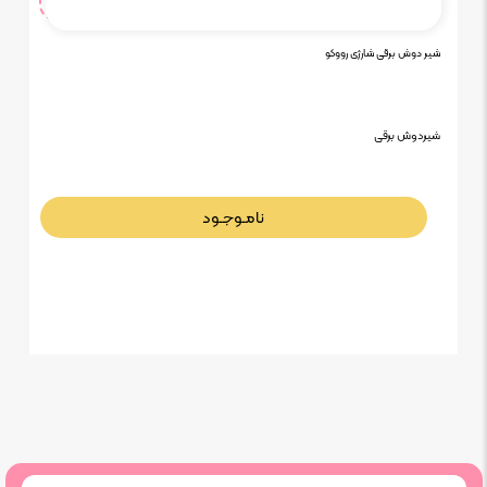
شیر دوش برقی شارژی رووکو
شیردوش برقی
نامـوجـود