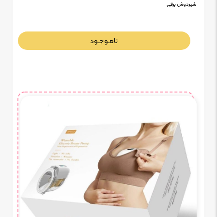
شیردوش برقی
نامـوجـود