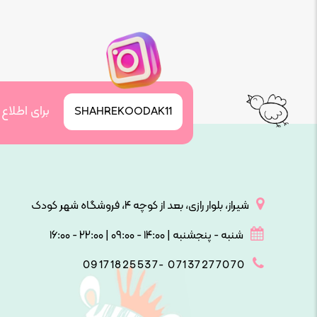
برای اطلاع
SHAHREKOODAK11
شیراز، بلوار رازی، بعد از کوچه ۴، فروشگاه شهر کودک
شنبه - پنجشنبه | ۱۴:۰۰ - ۰۹:۰۰ | ۲۲:۰۰ - ۱۶:۰۰
09171825537- 07137277070