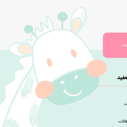
ید.
فید
ت
قالات