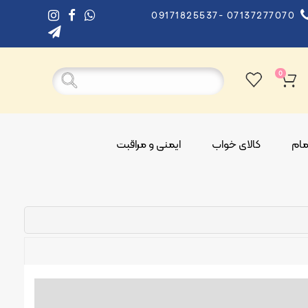
09171825537- 07137277070
0
ام
کالای خواب
ایمنی و مراقبت