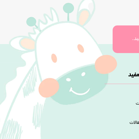
ید.
فید
ت
قالات