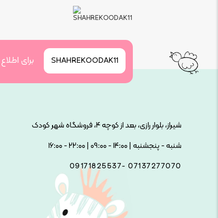
برای اطلاع
SHAHREKOODAK11
شیراز، بلوار رازی، بعد از کوچه ۴، فروشگاه شهر کودک
شنبه - پنجشنبه | ۱۴:۰۰ - ۰۹:۰۰ | ۲۲:۰۰ - ۱۶:۰۰
09171825537- 07137277070