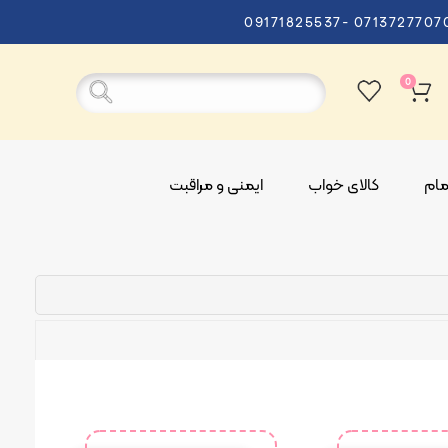
09171825537- 0713727707
0
ام
کالای خواب
ایمنی و مراقبت