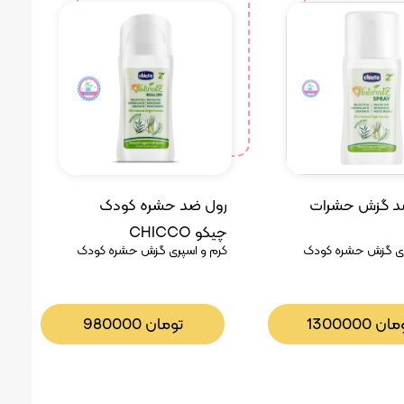
د گزش حشرات
رول ضد حشره کودک
چیکو CHICCO
ری گزش حشره کودک
کرم و اسپری گزش حشره کودک
مان
1300000
تومان
980000