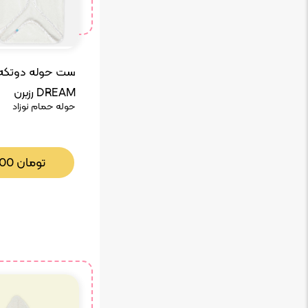
DREAM رزبرن
حوله حمام نوزاد
تومان
000