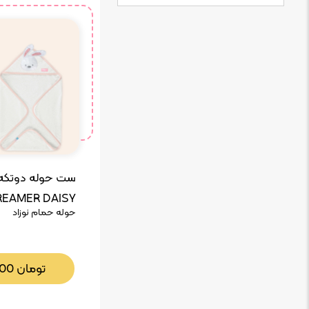
ست حوله دوتکه
DREAMER DAISY رزب
حوله حمام نوزاد
تومان
000