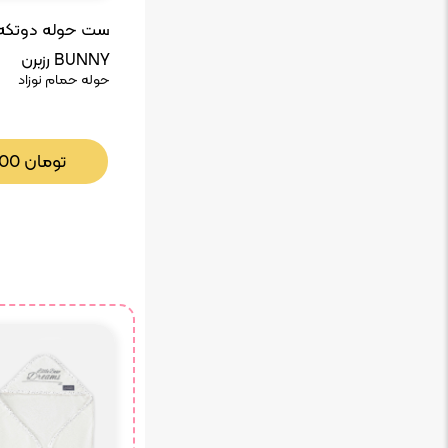
BUNNY رزبرن
حوله حمام نوزاد
تومان
000