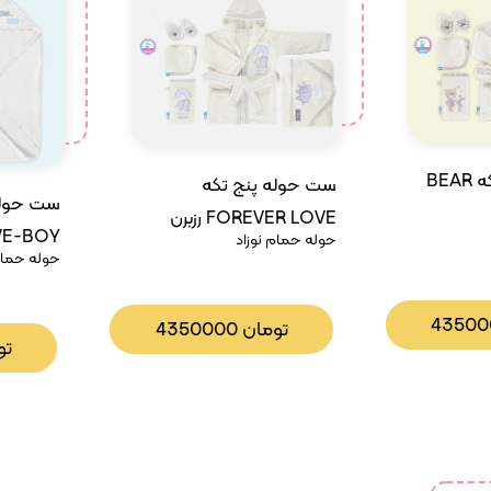
ست حوله پنج تکه BEAR
ست حوله پنج تکه
ست حوله
FOREVER LOVE رزبرن
VE-BOY
حوله حمام نوزاد
حوله حمام 
رزبرن
4350
تومان
4350000
تو