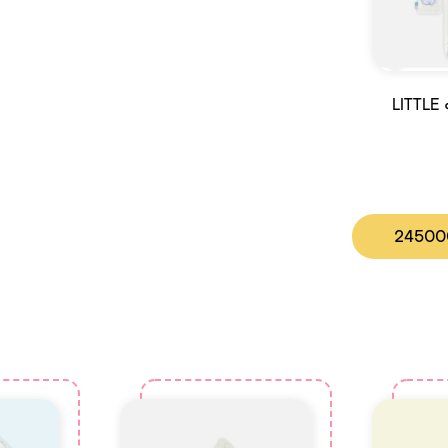
ست حوله دوتکه LITTLE
2450