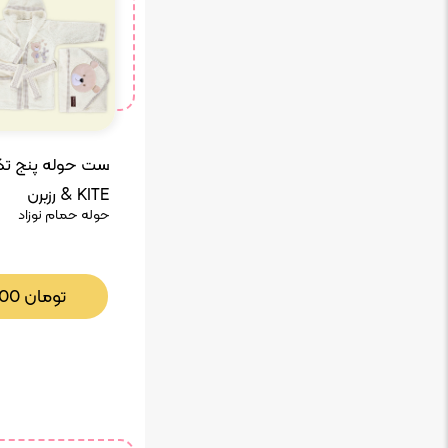
& KITE رزبرن
حوله حمام نوزاد
تومان
000