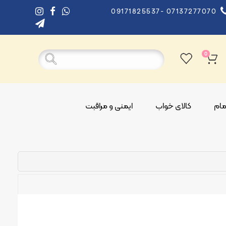
09171825537- 07137277070
0
ام
کالای خواب
ایمنی و مراقبت