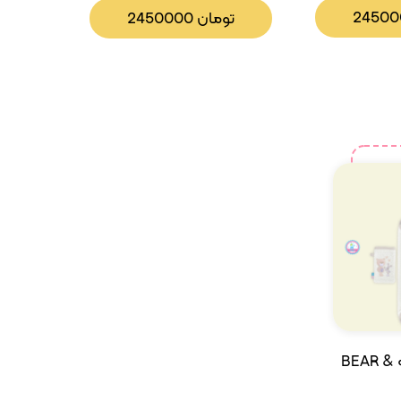
2450
تومان
2450000
ست حوله دوتکه BEAR &