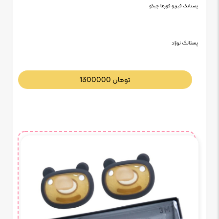
پستانک فیزیو فورما چیکو
پستانک نوزاد
تومان
1300000