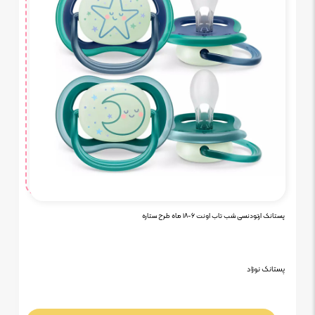
پستانک ارتودنسی شب تاب اونت ۶-۱۸ ماه طرح ستاره
پستانک نوزاد