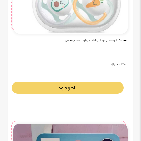
پستانک ارتودنسی دوتایی فیلیپس اونت طرح هویج
پستانک نوزاد
نامـوجـود