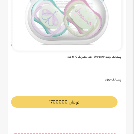
پستانک اونت Ultra Air | مدل شبرنگ 0-6 ماه
پستانک نوزاد
تومان
1700000