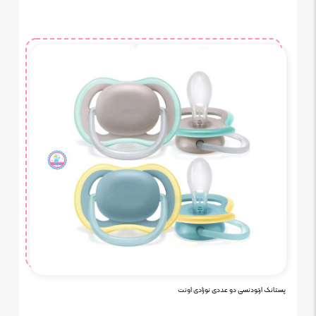
پستانک ارتودنسی دو عددی نوزادی اونت