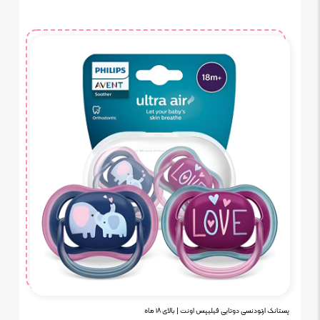
پستانک ارتودنسی دوتایی فیلیپس اونت | بالای ۱۸ ماه