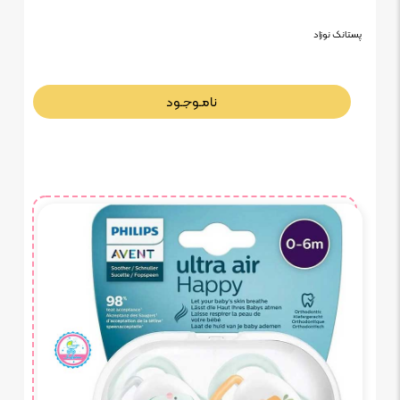
پستانک نوزاد
نامـوجـود