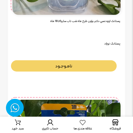
پستانک ارتودنسی دکتر براون طرح ماه شب تاب سایز6تا18 ماه
پستانک نوزاد
نامـوجـود
علاقه مندی ها
فروشگاه
حساب کاربری
سبد خرید