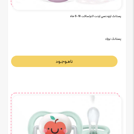
پستانک ارتودنسی اونت الترا سافت 18-6 ماه
پستانک نوزاد
نامـوجـود