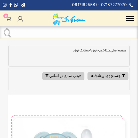
09171825537- 07137277070
0
صفحه اصلی
/
غذاخوری نوزاد
/
پستانک نوزاد
جستجوی پیشرفته
مرتب سازی بر اساس