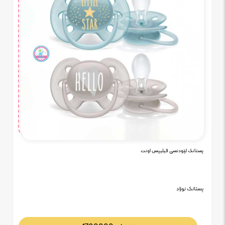
پستانک ارتودنسی فیلیپس اونت
پستانک نوزاد