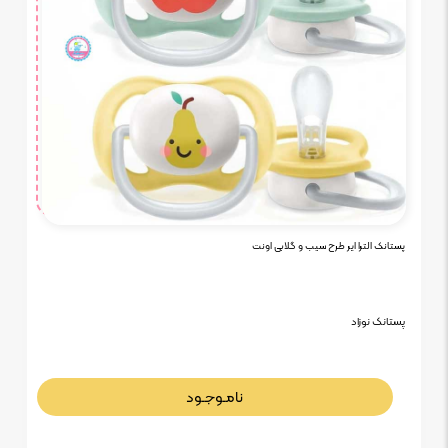
پستانک الترا ایر طرح سیب و گلابی اونت
پستانک نوزاد
نامـوجـود