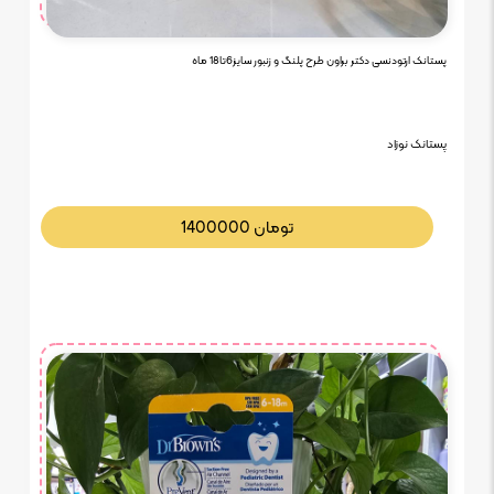
پستانک ارتودنسی دکتر براون طرح پلنگ و زنبور سایز6تا18 ماه
پستانک نوزاد
تومان
1400000