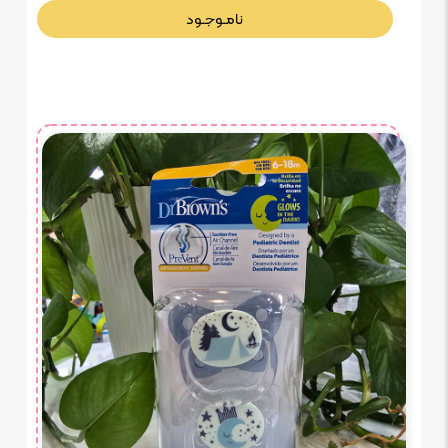
نامـوجـود