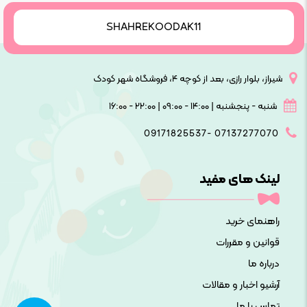
SHAHREKOODAK11
شیراز، بلوار رازی، بعد از کوچه ۴، فروشگاه شهر کودک
شنبه - پنجشنبه | ۱۴:۰۰ - ۰۹:۰۰ | ۲۲:۰۰ - ۱۶:۰۰
09171825537- 07137277070
لینک های مفید
راهنمای خرید
قوانین و مقررات
درباره ما
آرشیو اخبار و مقالات
تماس با ما