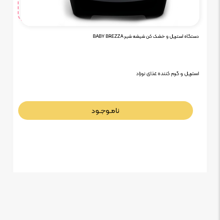
دستگاه استریل و خشک کن شیشه شیر BABY BREZZA
استریل و گرم کننده غذای نوزاد
نامـوجـود