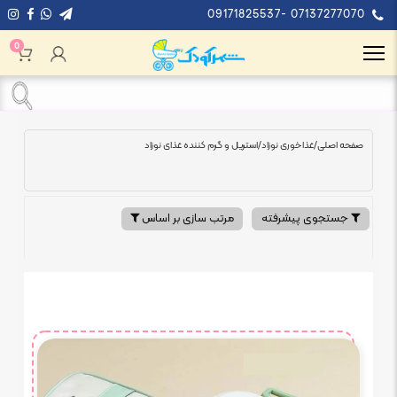
09171825537- 07137277070
0
صفحه اصلی
/
غذاخوری نوزاد
/
استریل و گرم کننده غذای نوزاد
جستجوی پیشرفته
مرتب سازی بر اساس