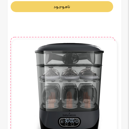
نامـوجـود