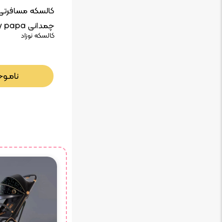
کالسکه مسافرتی
چمدانی popy papa
کالسکه نوزاد
نامـوج