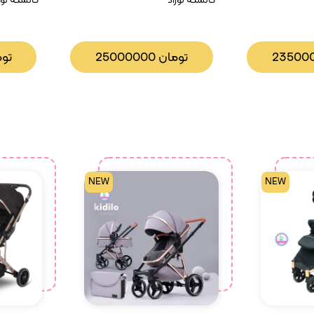
کالسکه نوزاد
کالسکه نوز
23500
تومان
25000000
تو
NEW
NEW