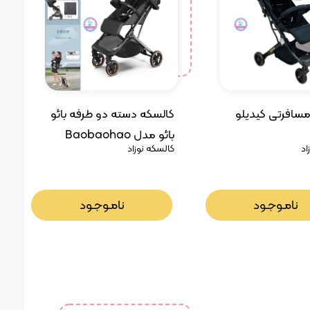
سافرتی کیدیلو
‫کالسکه دسته دو طرفه بائو
بائو مدل‬ ‫Baobaohao
اد
کالسکه نوزاد
Y8 ‬
نامـوجـود
نامـوجـود