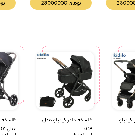
23000
تومان
23000000
تو
کیدیلو
کالسکه مادر کیدیلو مدل
کالسکه م
k08
مدل K101