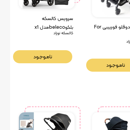
سرویس کالسکه
کالسکه دوقلو فوربیبی For
بلکوbelecoمدل x1
کالسکه نوزاد
اد
نامـوجـود
نامـوجـود