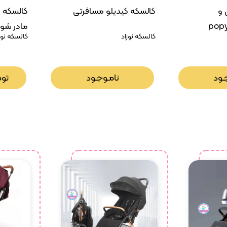
 و
کالسکه کیدیلو مسافرتی
کالسکه م
مادر شو 
کالسکه نوزاد
کالسکه نوز
K919N
ـود
نامـوجـود
تو