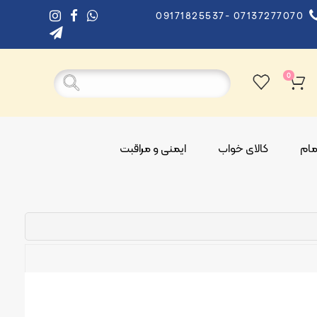
09171825537- 07137277070
0
ام
کالای خواب
ایمنی و مراقبت