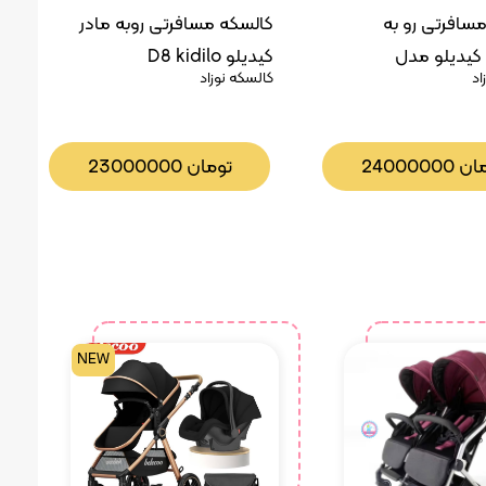
سافرتی رو به
کالسکه مسافرتی روبه مادر
کیدیلو مدل
کیدیلو D8 kidilo
اد
کالسکه نوزاد
مان
24000000
تومان
23000000
NEW