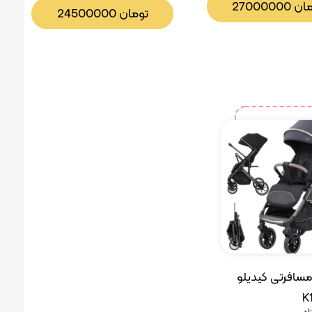
مان
27000000
تومان
24500000
سافرتی کیدیلو