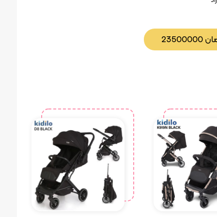
اد
مان
23500000