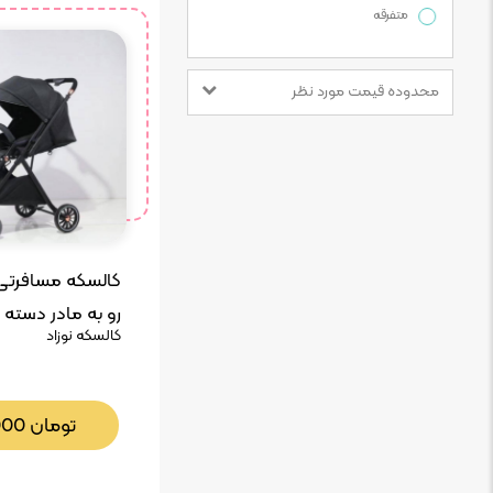
متفرقه
محدوده قیمت مورد نظر
کالسکه مسافرتی
رو به مادر دسته 
کالسکه نوزاد
SDB/T700
تومان
000