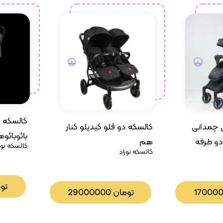
کالسکه 
 چمدانی
کالسکه دو قلو کیدیلو کنار
بائوبائوه
دو طرفه
هم
کالسکه نوز
کالسکه نوزاد
تو
17000
تومان
29000000