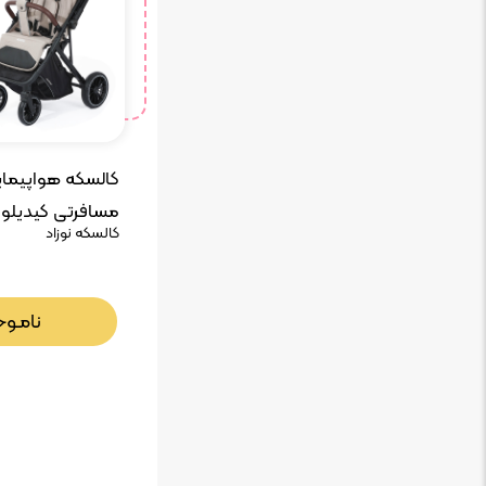
کالسکه هواپیمای
مسافرتی کیدیلو
کالسکه نوزاد
kidilo 6530
نامـوج