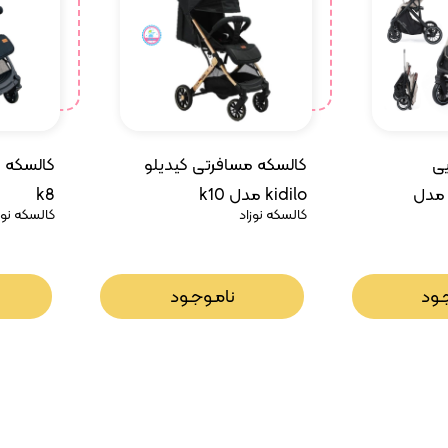
ی
کالسکه مسافرتی کیدیلو
کالسکه م
 مدل
kidilo مدل k10
k8
کالسکه نوزاد
کالسکه نوز
ـود
نامـوجـود