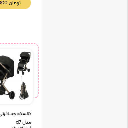
تومان
000
کالسکه مسافرتی 
مدل d7