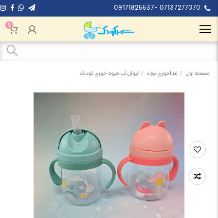
09171825537- 07137277070
0
صفحه اول
/
غذاخوری نوزاد
/
لیوان آب میوه خوری کودک