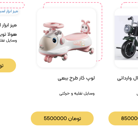
میز ابزار 
هولا تویز
وسایل نقلی
تو
 وارداتی
لوپ کار طرح ببعی
وسایل نقلیه و حرکتی
8500
تومان
5500000