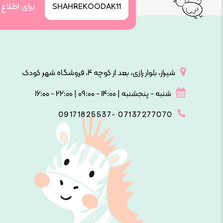
برای اطلاع
SHAHREKOODAK11
شیراز، بلوار رازی، بعد از کوچه ۴، فروشگاه شهر کودک
شنبه - پنجشنبه | ۱۴:۰۰ - ۰۹:۰۰ | ۲۲:۰۰ - ۱۶:۰۰
09171825537- 07137277070