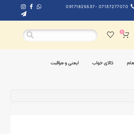
09171825537- 07137277070
0
ام
کالای خواب
ایمنی و مراقبت