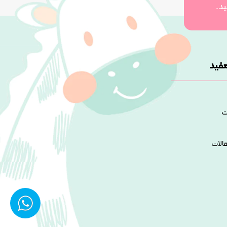
ید.
فید
ت
قالات