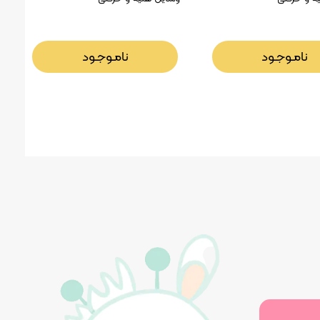
نامـوجـود
نامـوجـود