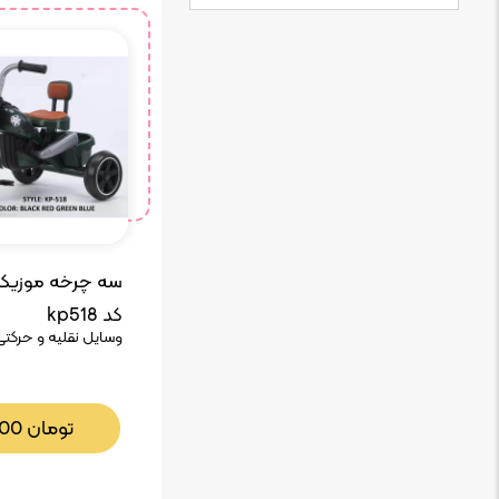
سه چرخه موزیکال
کد kp518
وسایل نقلیه و حرکتی
تومان
000