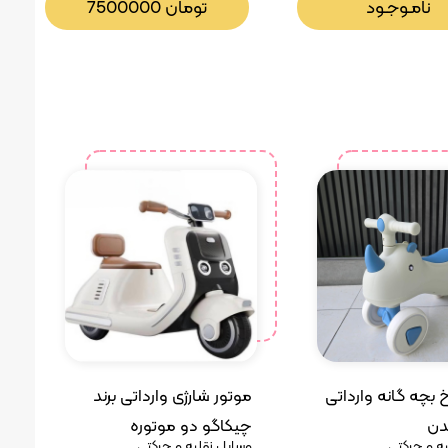
نامـوجـود
تومان
7500000
 بچه گانه وارداتی
موتور شارژی وارداتی برند
دن
چیکاگو دو موتوره
ه و حرکتی
وسایل نقلیه و حرکتی